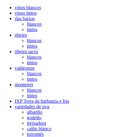
vinos blancos
vinos tintos
rías baixas
blancos
tintos
ribeiro
blancos
tintos
ribeira sacra
blancos
tintos
valdeorras
blancos
tintos
monterrei
blancos
tintos
IXP Terra da barbanza e Iria
variedades de uva
albariño
godello
treixadura
caíño blanco
torrontés